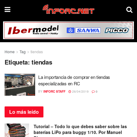
Home
Tag
tiendas
Etiqueta:
tiendas
La importancia de comprar en tiendas
especializadas en RC
BY
INFORC STAFF
26/04/2019
0
Lo más
leído
Tutorial – Todo lo que debes saber sobre las
baterías LiPo para buggy 1/10. Por Manuel