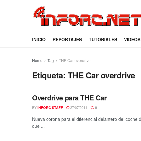
INICIO
REPORTAJES
TUTORIALES
VIDEOS
Home
Tag
THE Car overdrive
Etiqueta:
THE Car overdrive
Overdrive para THE Car
BY
27/07/2011
INFORC STAFF
0
Nueva corona para el diferencial delantero del coche 
que ...