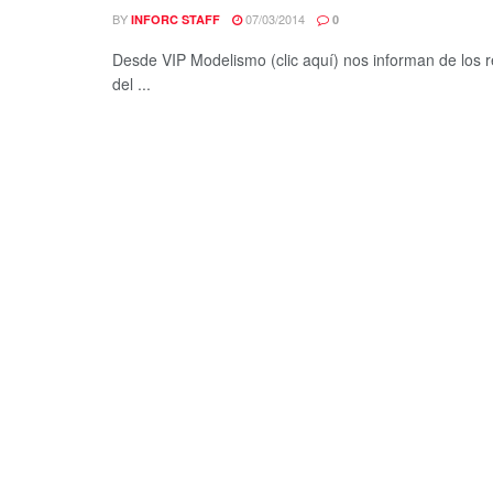
BY
07/03/2014
INFORC STAFF
0
Desde VIP Modelismo (clic aquí) nos informan de los r
del ...