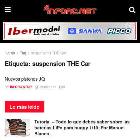
Home
Tag
suspension THE Car
Etiqueta:
suspension THE Car
Nuevos pistones JQ
BY
INFORC STAFF
19/09/2011
0
Lo más
leído
Tutorial – Todo lo que debes saber sobre las
baterías LiPo para buggy 1/10. Por Manuel
Blanco.