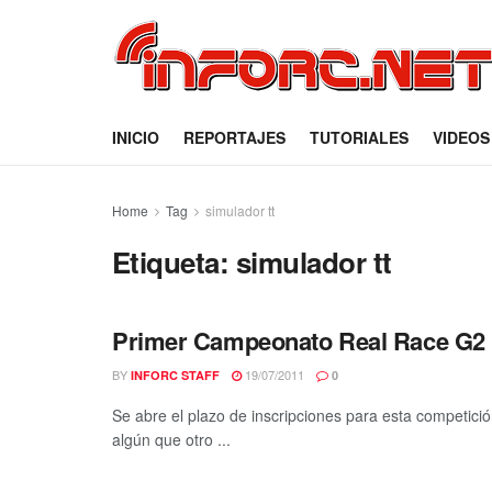
INICIO
REPORTAJES
TUTORIALES
VIDEOS
Home
Tag
simulador tt
Etiqueta:
simulador tt
Primer Campeonato Real Race G2 
BY
19/07/2011
INFORC STAFF
0
Se abre el plazo de inscripciones para esta competici
algún que otro ...