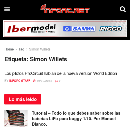
Home
Tag
Simon Willets
Etiqueta:
Simon Willets
Los pilotos ProCircuit hablan de la nueva versión World Edition
BY
INFORC STAFF
10/09/2013
0
Lo más
leído
Tutorial – Todo lo que debes saber sobre las
baterías LiPo para buggy 1/10. Por Manuel
Blanco.