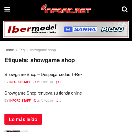
Home
Tag
showgame shop
Etiqueta:
showgame shop
Showgame Shop – Despegaruedas T-Rex
BY
INFORC STAFF
23/03/2016
0
Showgame Shop renueva su tienda online
BY
INFORC STAFF
21/07/2015
0
Lo más
leído