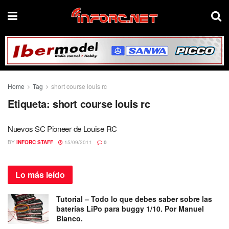
Home
Tag
short course louis rc
Etiqueta:
short course louis rc
Nuevos SC Pioneer de Louise RC
BY
INFORC STAFF
15/09/2011
0
Lo más
leído
Tutorial – Todo lo que debes saber sobre las
baterías LiPo para buggy 1/10. Por Manuel
Blanco.