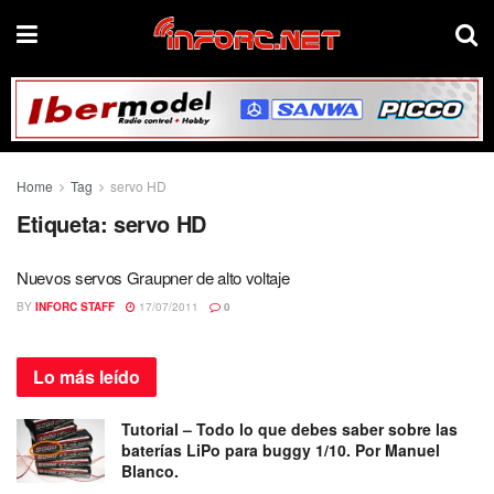
Home
Tag
servo HD
Etiqueta:
servo HD
Nuevos servos Graupner de alto voltaje
BY
INFORC STAFF
17/07/2011
0
Lo más
leído
Tutorial – Todo lo que debes saber sobre las
baterías LiPo para buggy 1/10. Por Manuel
Blanco.