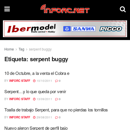
Home
Tag
serpent buggy
Etiqueta:
serpent buggy
10 de Octubre, a la venta el Cobra e
BY
INFORC STAFF
10/10/2011
0
Serpent…y lo que queda por venir
BY
INFORC STAFF
13/09/2011
0
Toalla de trabajo Serpent, para que no pierdas los tornillos
BY
INFORC STAFF
29/08/2011
0
Nuevo aleron Serpent de perfil bajo