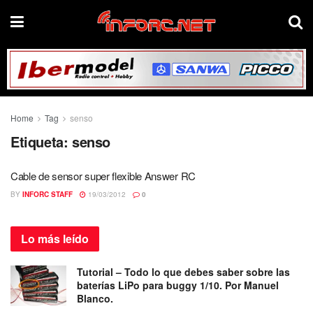
Home
Tag
senso
Etiqueta:
senso
Cable de sensor super flexible Answer RC
BY
INFORC STAFF
19/03/2012
0
Lo más
leído
Tutorial – Todo lo que debes saber sobre las
baterías LiPo para buggy 1/10. Por Manuel
Blanco.