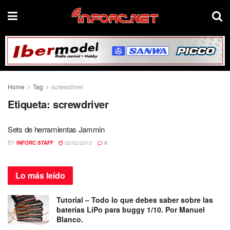
Home
Tag
screwdriver
Etiqueta:
screwdriver
Sets de herramientas Jammin
BY
INFORC STAFF
02/02/2012
0
Lo más
leído
Tutorial – Todo lo que debes saber sobre las
baterías LiPo para buggy 1/10. Por Manuel
Blanco.