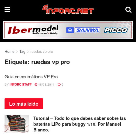
Home
Tag
ruedas vp pro
Etiqueta:
ruedas vp pro
Guia de neumáticos VP Pro
BY
INFORC STAFF
18/08/2011
0
Lo más
leído
Tutorial – Todo lo que debes saber sobre las
baterías LiPo para buggy 1/10. Por Manuel
Blanco.