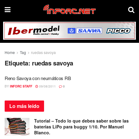
Home
Tag
ruedas savoya
Etiqueta:
ruedas savoya
Reno Savoya con neumáticos RB
BY
INFORC STAFF
09/08/2011
0
Lo más
leído
Tutorial – Todo lo que debes saber sobre las
baterías LiPo para buggy 1/10. Por Manuel
Blanco.