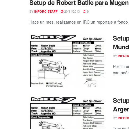
Setup de Robert Batlle para Muge
BY
20/11/2013
INFORC STAFF
0
Hace un mes, realizamos en IRC un reportaje a fondo d
Setup
Mundi
BY
INFOR
Por fin 
campeón
Setup
Argen
BY
INFOR
Tras var