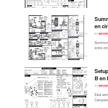
Summ
en ci
BY
INFOR
Summum B
entre ot
Setup
B en 
BY
INFOR
Esta sem
Campeona