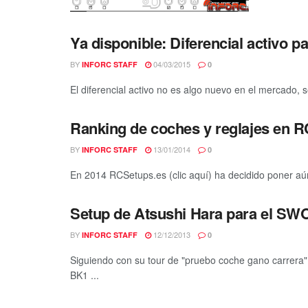
Ya disponible: Diferencial activo 
BY
04/03/2015
INFORC STAFF
0
El diferencial activo no es algo nuevo en el mercado, se
Ranking de coches y reglajes en 
BY
13/01/2014
INFORC STAFF
0
En 2014 RCSetups.es (clic aquí) ha decidido poner aún
Setup de Atsushi Hara para el S
BY
12/12/2013
INFORC STAFF
0
Siguiendo con su tour de "pruebo coche gano carrer
BK1 ...