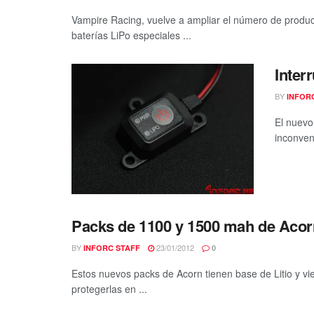
Vampire Racing, vuelve a ampliar el número de produc
baterías LiPo especiales ...
Inter
BY
INFOR
El nuevo
inconven
Packs de 1100 y 1500 mah de Acor
BY
23/01/2012
INFORC STAFF
0
Estos nuevos packs de Acorn tienen base de Litio y vi
protegerlas en ...