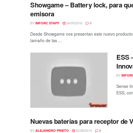
Showgame – Battery lock, para que 
emisora
BY
24/05/2016
INFORC STAFF
0
Desde Showgame nos presentan este nuevo producto tan
tamaño de las ...
ESS –
Innov
BY
INFOR
Sense In
ESS, con
Nuevas baterías para receptor de 
BY
02/08/2013
ALEJANDRO PRIETO
0