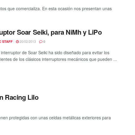
tos que comercializa. En esta ocasión nos presentan unas
ruptor Soar Seiki, para NiMh y LiPo
20/02/2013
C STAFF
0
 interruptor de Soar Seiki ha sido diseñado para evitar los
ientes de los clásicos interruptores mecánicos que pueden ...
n Racing LiIo
enen protegidas con unas celdas metálicas exteriores para