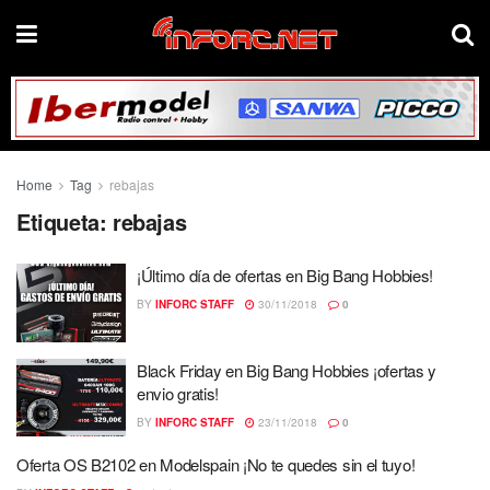
Home
Tag
rebajas
Etiqueta:
rebajas
¡Último día de ofertas en Big Bang Hobbies!
BY
INFORC STAFF
30/11/2018
0
Black Friday en Big Bang Hobbies ¡ofertas y
envio gratis!
BY
INFORC STAFF
23/11/2018
0
Oferta OS B2102 en Modelspain ¡No te quedes sin el tuyo!