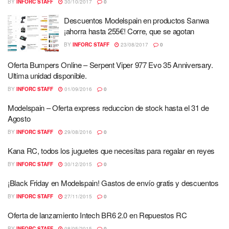
BY
INFORC STAFF
30/10/2017
0
Descuentos Modelspain en productos Sanwa
¡ahorra hasta 255€! Corre, que se agotan
BY
INFORC STAFF
23/08/2017
0
Oferta Bumpers Online – Serpent Viper 977 Evo 35 Anniversary.
Ultima unidad disponible.
BY
INFORC STAFF
01/09/2016
0
Modelspain – Oferta express reduccion de stock hasta el 31 de
Agosto
BY
INFORC STAFF
29/08/2016
0
Kana RC, todos los juguetes que necesitas para regalar en reyes
BY
INFORC STAFF
30/12/2015
0
¡Black Friday en Modelspain! Gastos de envío gratis y descuentos
BY
INFORC STAFF
27/11/2015
0
Oferta de lanzamiento Intech BR6 2.0 en Repuestos RC
BY
INFORC STAFF
08/05/2015
0