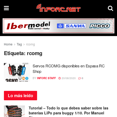
Home
Tag
rcomg
Etiqueta:
rcomg
Servos RCOMG disponibles en Espasa RC
Shop
BY
INFORC STAFF
20/08/2020
0
Lo más
leído
Tutorial – Todo lo que debes saber sobre las
baterías LiPo para buggy 1/10. Por Manuel