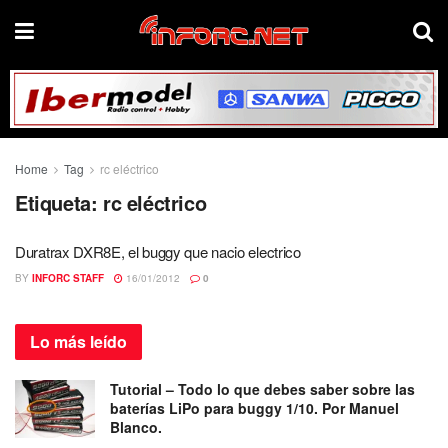
Home
Tag
rc eléctrico
Etiqueta:
rc eléctrico
Duratrax DXR8E, el buggy que nacio electrico
BY
INFORC STAFF
16/01/2012
0
Lo más
leído
Tutorial – Todo lo que debes saber sobre las
baterías LiPo para buggy 1/10. Por Manuel
Blanco.