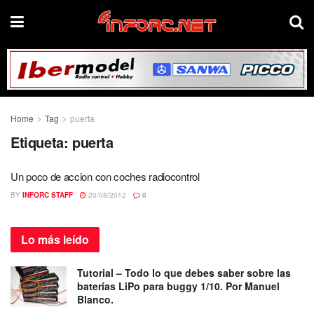
Home
Tag
puerta
Etiqueta:
puerta
Un poco de accion con coches radiocontrol
BY
INFORC STAFF
20/08/2012
0
Lo más
leído
Tutorial – Todo lo que debes saber sobre las
baterías LiPo para buggy 1/10. Por Manuel
Blanco.