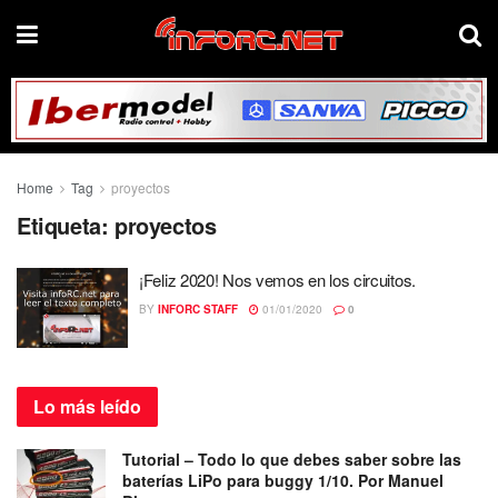
Home
Tag
proyectos
Etiqueta:
proyectos
¡Feliz 2020! Nos vemos en los circuitos.
BY
INFORC STAFF
01/01/2020
0
Lo más
leído
Tutorial – Todo lo que debes saber sobre las
baterías LiPo para buggy 1/10. Por Manuel