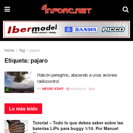
Home
Tag
pajaro
Etiqueta:
pajaro
Halcón peregrino, atacando a unos aviones
radiocontrol
BY
INFORC STAFF
05/02/2015
0
Lo más
leído
Tutorial – Todo lo que debes saber sobre las
baterías LiPo para buggy 1/10. Por Manuel