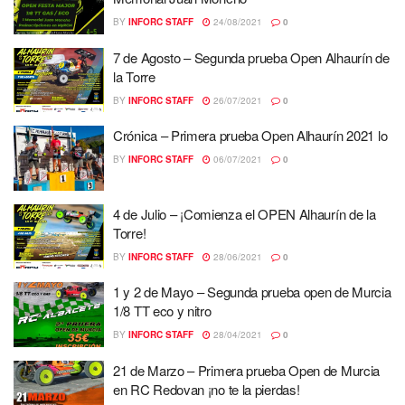
BY
INFORC STAFF
24/08/2021
0
7 de Agosto – Segunda prueba Open Alhaurín de
la Torre
BY
INFORC STAFF
26/07/2021
0
Crónica – Primera prueba Open Alhaurín 2021 lo
BY
INFORC STAFF
06/07/2021
0
4 de Julio – ¡Comienza el OPEN Alhaurín de la
Torre!
BY
INFORC STAFF
28/06/2021
0
1 y 2 de Mayo – Segunda prueba open de Murcia
1/8 TT eco y nitro
BY
INFORC STAFF
28/04/2021
0
21 de Marzo – Primera prueba Open de Murcia
en RC Redovan ¡no te la pierdas!