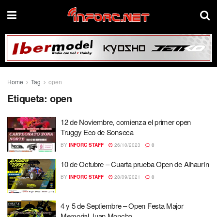
Home
Tag
open
Etiqueta:
open
12 de Noviembre, comienza el primer open
Truggy Eco de Sonseca
BY
INFORC STAFF
26/10/2023
0
10 de Octubre – Cuarta prueba Open de Alhaurín
BY
INFORC STAFF
28/09/2021
0
4 y 5 de Septiembre – Open Festa Major
Memorial Juan Moncho