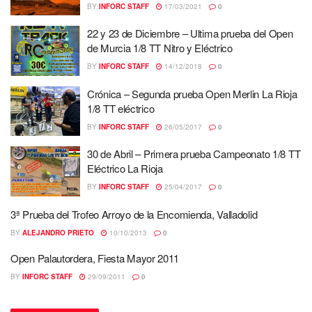
BY
INFORC STAFF
17/03/2021
0
22 y 23 de Diciembre – Ultima prueba del Open
de Murcia 1/8 TT Nitro y Eléctrico
BY
INFORC STAFF
14/12/2018
0
Crónica – Segunda prueba Open Merlin La Rioja
1/8 TT eléctrico
BY
INFORC STAFF
26/05/2017
0
30 de Abril – Primera prueba Campeonato 1/8 TT
Eléctrico La Rioja
BY
INFORC STAFF
25/04/2017
0
3ª Prueba del Trofeo Arroyo de la Encomienda, Valladolid
BY
ALEJANDRO PRIETO
10/10/2013
0
Open Palautordera, Fiesta Mayor 2011
BY
INFORC STAFF
29/09/2011
0