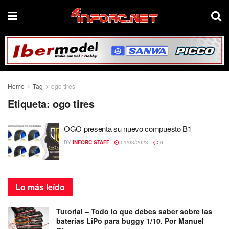
Home
Tag
ogo tires
Etiqueta:
ogo tires
OGO presenta su nuevo compuesto B1
BY
INFORC STAFF
01/03/2023
0
Lo más
leído
Tutorial – Todo lo que debes saber sobre las
baterías LiPo para buggy 1/10. Por Manuel