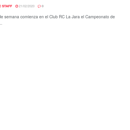
21/02/2020
C STAFF
0
 de semana comienza en el Club RC La Jara el Campeonato de
..