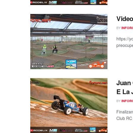
Video
BY
INFOR
https://
preocupe
Juan 
E La 
BY
INFOR
Finaliza
Club RC 