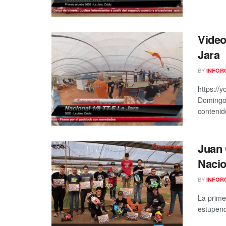
Video
Jara
BY
INFOR
https://
Domingo 
contenido
Juan 
Nacio
BY
INFOR
La prime
estupend