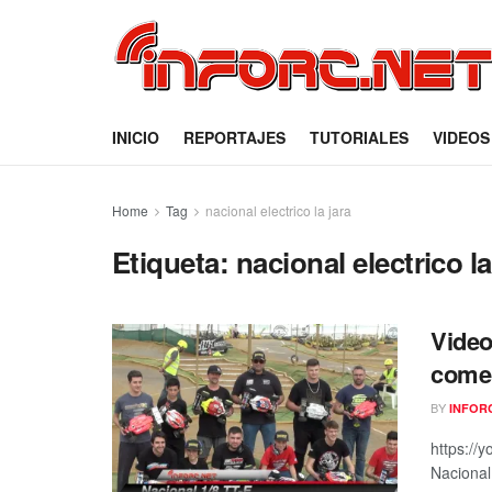
INICIO
REPORTAJES
TUTORIALES
VIDEOS
Home
Tag
nacional electrico la jara
Etiqueta:
nacional electrico la
Video
comen
BY
INFOR
https://
Nacional