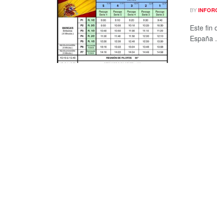
BY
INFOR
Este fin
España .