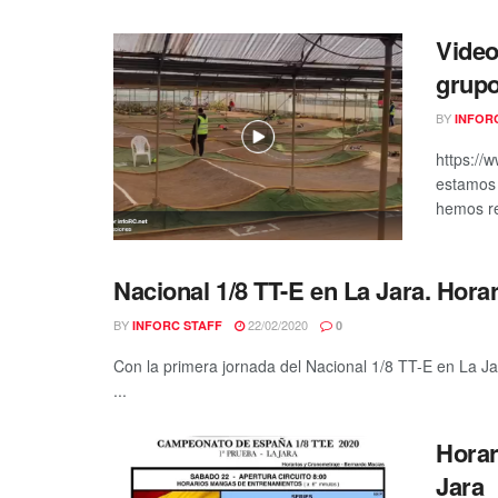
Video
grupo
BY
INFOR
https://
estamos 
hemos re
Nacional 1/8 TT-E en La Jara. Hora
BY
22/02/2020
INFORC STAFF
0
Con la primera jornada del Nacional 1/8 TT-E en La Jar
...
Horar
Jara