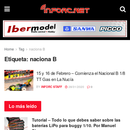
Home
Tag
naciona B
Etiqueta:
naciona B
15 y 16 de Febrero – Comienza el Nacional B 1/8
TT Gas en La Nucía
BY
INFORC STAFF
28/01/2020
0
Lo más
leído
Tutorial – Todo lo que debes saber sobre las
baterías LiPo para buggy 1/10. Por Manuel