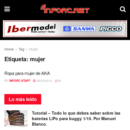
Home
Tag
mujer
Etiqueta:
mujer
Ropa para mujer de AKA
BY
INFORC STAFF
20/03/2012
0
Lo más
leído
Tutorial – Todo lo que debes saber sobre las
baterías LiPo para buggy 1/10. Por Manuel
Blanco.