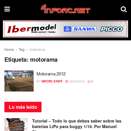
Home
Tag
motorama
Etiqueta:
motorama
Motorama 2012
BY
INFORC STAFF
02/03/2012
0
Lo más
leído
Tutorial – Todo lo que debes saber sobre las
baterías LiPo para buggy 1/10. Por Manuel