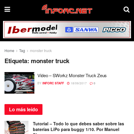
Home
Tag
monster truck
Etiqueta:
monster truck
Video – SWorkz Monster Truck Zeus
BY
INFORC STAFF
18/09/2017
0
Lo más
leído
Tutorial – Todo lo que debes saber sobre las
baterías LiPo para buggy 1/10. Por Manuel