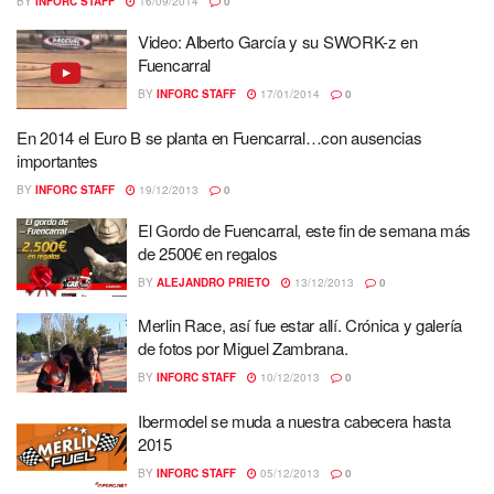
BY
INFORC STAFF
16/09/2014
0
Video: Alberto García y su SWORK-z en
Fuencarral
BY
INFORC STAFF
17/01/2014
0
En 2014 el Euro B se planta en Fuencarral…con ausencias
importantes
BY
INFORC STAFF
19/12/2013
0
El Gordo de Fuencarral, este fin de semana más
de 2500€ en regalos
BY
ALEJANDRO PRIETO
13/12/2013
0
Merlin Race, así fue estar allí. Crónica y galería
de fotos por Miguel Zambrana.
BY
INFORC STAFF
10/12/2013
0
Ibermodel se muda a nuestra cabecera hasta
2015
BY
INFORC STAFF
05/12/2013
0