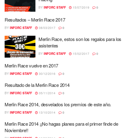
BY
INFORC STAFF
15/07/2019
0
Resultados – Merlin Race 2017
BY
INFORC STAFF
08/03/2017
0
Merlin Race, estos son los regalos para los
asistentes
BY
INFORC STAFF
15/02/2017
0
Merlin Race vuelve en 2017
BY
INFORC STAFF
30/12/2016
0
Resultado de la Merlin Race 2014
BY
INFORC STAFF
05/11/2014
0
Merlin Race 2014, desvelados los premios de este año.
BY
INFORC STAFF
13/10/2014
0
Merlin Race 2014 ¡¡No hagas planes para el primer finde de
Noviembre!!