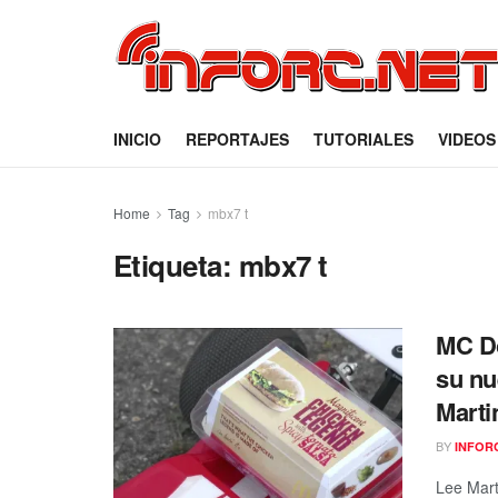
INICIO
REPORTAJES
TUTORIALES
VIDEOS
Home
Tag
mbx7 t
Etiqueta:
mbx7 t
MC Do
su nu
Marti
BY
INFOR
Lee Mart