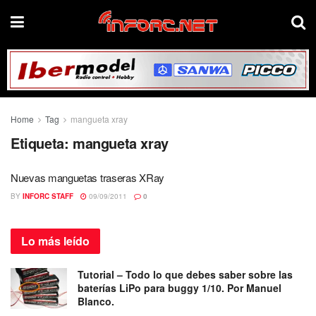
Home
Tag
mangueta xray
Etiqueta:
mangueta xray
Nuevas manguetas traseras XRay
BY
INFORC STAFF
09/09/2011
0
Lo más
leído
Tutorial – Todo lo que debes saber sobre las
baterías LiPo para buggy 1/10. Por Manuel
Blanco.