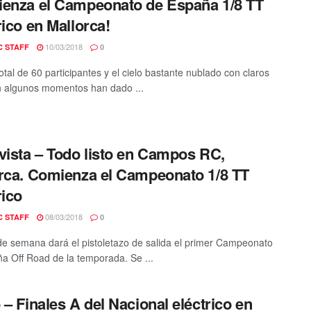
enza el Campeonato de España 1/8 TT
rico en Mallorca!
10/03/2018
C STAFF
0
otal de 60 participantes y el cielo bastante nublado con claros
n algunos momentos han dado ...
vista – Todo listo en Campos RC,
rca. Comienza el Campeonato 1/8 TT
rico
08/03/2018
C STAFF
0
 de semana dará el pistoletazo de salida el primer Campeonato
a Off Road de la temporada. Se ...
 – Finales A del Nacional eléctrico en