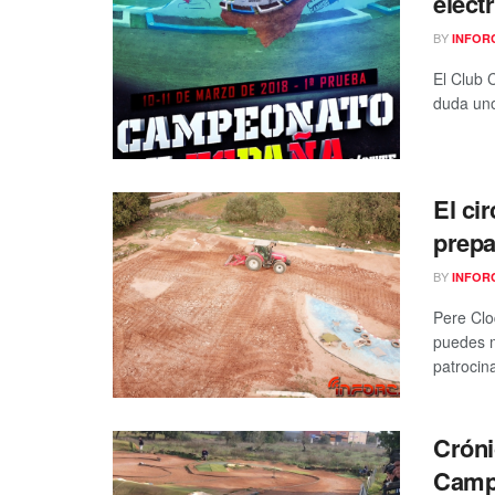
eléct
BY
INFOR
El Club 
duda uno
El ci
prepa
BY
INFOR
Pere Clo
puedes m
patrocina
Cróni
Camp