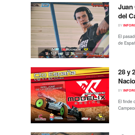
Juan 
del C
BY
INFOR
El pasad
de Españ
28 y 
Nacio
BY
INFOR
El finde 
Campeona