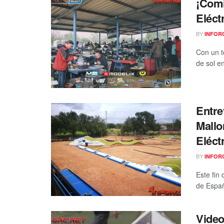
¡Comi
Eléct
BY
INFOR
Con un t
de sol e
Entre
Mallo
Eléct
BY
INFOR
Este fin
de Españ
Video