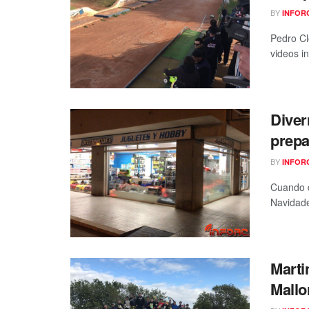
BY
INFOR
Pedro Cl
videos i
Diver
prepa
BY
INFOR
Cuando d
Navidade
Marti
Mallo