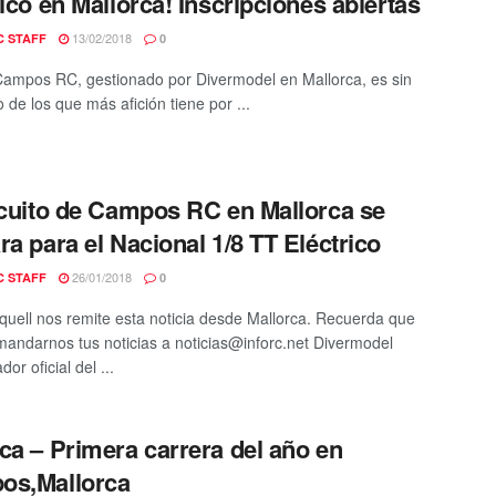
rico en Mallorca! Inscripciones abiertas
13/02/2018
C STAFF
0
Campos RC, gestionado por Divermodel en Mallorca, es sin
 de los que más afición tiene por ...
rcuito de Campos RC en Mallorca se
ra para el Nacional 1/8 TT Eléctrico
26/01/2018
C STAFF
0
quell nos remite esta noticia desde Mallorca. Recuerda que
andarnos tus noticias a noticias@inforc.net Divermodel
dor oficial del ...
ca – Primera carrera del año en
os,Mallorca