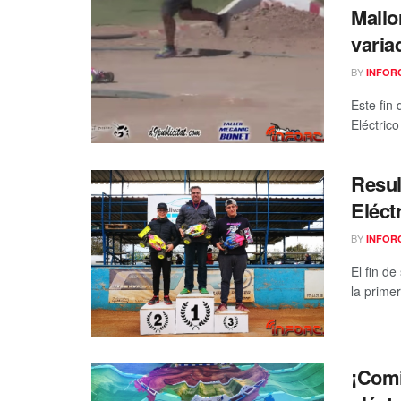
Mallo
varia
BY
INFOR
Este fin
Eléctrico
Resul
Eléct
BY
INFOR
El fin d
la prime
¡Com