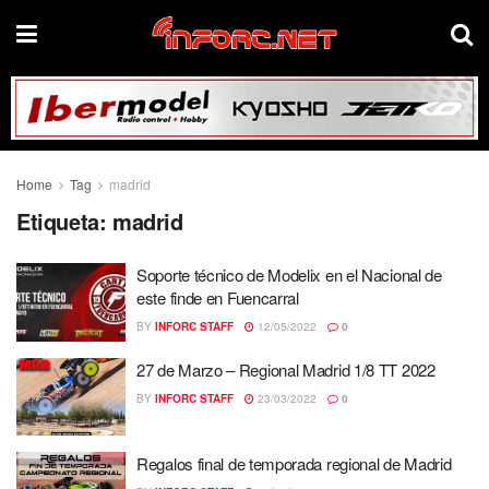
Home
Tag
madrid
Etiqueta:
madrid
Soporte técnico de Modelix en el Nacional de
este finde en Fuencarral
BY
INFORC STAFF
12/05/2022
0
27 de Marzo – Regional Madrid 1/8 TT 2022
BY
INFORC STAFF
23/03/2022
0
Regalos final de temporada regional de Madrid