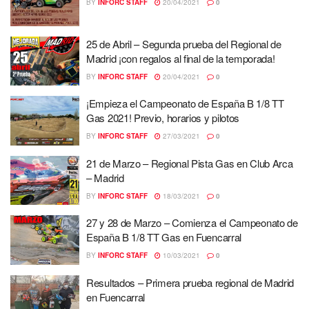
BY
INFORC STAFF
20/04/2021
0
25 de Abril – Segunda prueba del Regional de
Madrid ¡con regalos al final de la temporada!
BY
INFORC STAFF
20/04/2021
0
¡Empieza el Campeonato de España B 1/8 TT
Gas 2021! Previo, horarios y pilotos
BY
INFORC STAFF
27/03/2021
0
21 de Marzo – Regional Pista Gas en Club Arca
– Madrid
BY
INFORC STAFF
18/03/2021
0
27 y 28 de Marzo – Comienza el Campeonato de
España B 1/8 TT Gas en Fuencarral
BY
INFORC STAFF
10/03/2021
0
Resultados – Primera prueba regional de Madrid
en Fuencarral