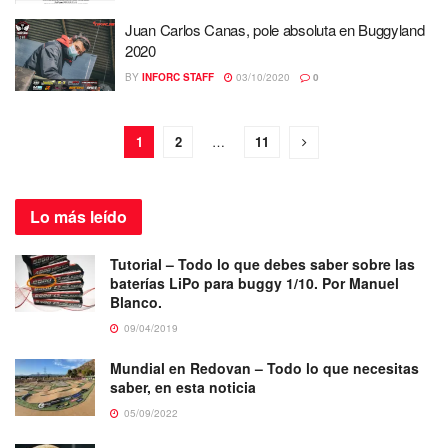
Juan Carlos Canas, pole absoluta en Buggyland
2020
BY
INFORC STAFF
03/10/2020
0
1
2
…
11
Lo más
leído
Tutorial – Todo lo que debes saber sobre las
baterías LiPo para buggy 1/10. Por Manuel
Blanco.
09/04/2019
Mundial en Redovan – Todo lo que necesitas
saber, en esta noticia
05/09/2022