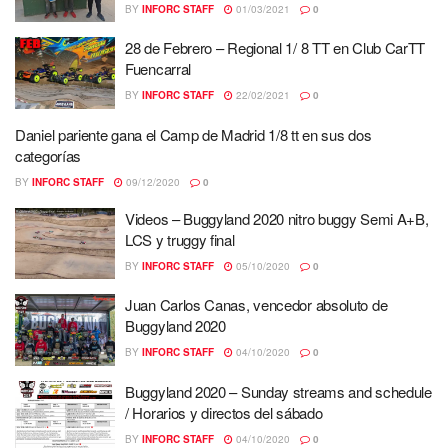
BY
INFORC STAFF
01/03/2021
0
28 de Febrero – Regional 1/ 8 TT en Club CarTT
Fuencarral
BY
INFORC STAFF
22/02/2021
0
Daniel pariente gana el Camp de Madrid 1/8 tt en sus dos
categorías
BY
INFORC STAFF
09/12/2020
0
Videos – Buggyland 2020 nitro buggy Semi A+B,
LCS y truggy final
BY
INFORC STAFF
05/10/2020
0
Juan Carlos Canas, vencedor absoluto de
Buggyland 2020
BY
INFORC STAFF
04/10/2020
0
Buggyland 2020 – Sunday streams and schedule
/ Horarios y directos del sábado
BY
INFORC STAFF
04/10/2020
0