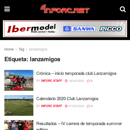
Home
Tag
lanzamigos
Etiqueta:
lanzamigos
Crónica – inicio temporada club Lanzamigos
BY
INFORC STAFF
18/02/2020
0
Calendario 2020 Club Lanzamigos
BY
INFORC STAFF
07/02/2020
0
Resultados – IV carrera de temporada summer
edition