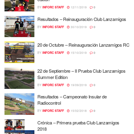
BY
INFORC STAFF
12/11/2019
0
Resultados – Reinauguración Club Lanzamigos
BY
INFORC STAFF
30/10/2019
0
20 de Octubre – Reinauguración Lanzamigos RC
BY
INFORC STAFF
15/10/2019
0
22 de Septiembre – II Prueba Club Lanzamigos
Summer Edition
BY
INFORC STAFF
19/09/2019
0
Resultados – Campeonato Insular de
Radiocontrol
BY
INFORC STAFF
15/02/2018
0
Crónica – Primera prueba Club Lanzamigos
2018