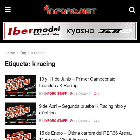
Home
Tag
k racing
Etiqueta:
k racing
10 y 11 de Junio – Primer Campeonato
Interclubs K Racing
BY
INFORC STAFF
06/06/2017
0
9 de Abril – Segunda prueba K Racing nitro y
eléctrico
BY
INFORC STAFF
17/03/2017
0
15 de Enero – Última carrera del RBR36 Arena.
1ª Prueba Cto. K Racing