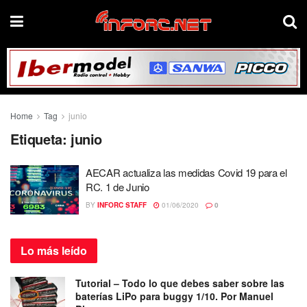
Home
Tag
junio
Etiqueta:
junio
AECAR actualiza las medidas Covid 19 para el
RC. 1 de Junio
BY
INFORC STAFF
01/06/2020
0
Lo más
leído
Tutorial – Todo lo que debes saber sobre las
baterías LiPo para buggy 1/10. Por Manuel