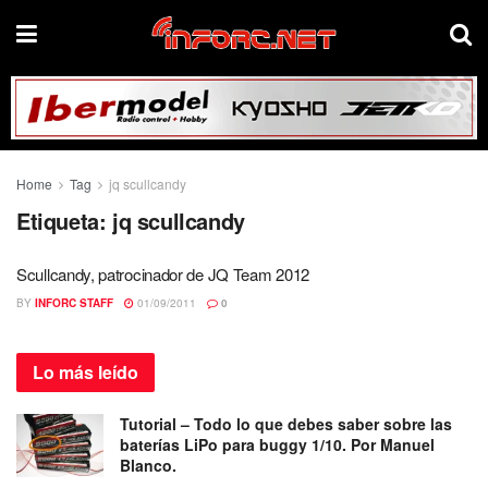
Home
Tag
jq scullcandy
Etiqueta:
jq scullcandy
Scullcandy, patrocinador de JQ Team 2012
BY
INFORC STAFF
01/09/2011
0
Lo más
leído
Tutorial – Todo lo que debes saber sobre las
baterías LiPo para buggy 1/10. Por Manuel
Blanco.