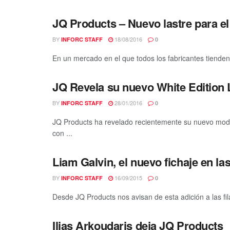
JQ Products – Nuevo lastre para el 
BY
18/08/2016
INFORC STAFF
0
En un mercado en el que todos los fabricantes tienden a
JQ Revela su nuevo White Edition 
BY
28/01/2016
INFORC STAFF
0
JQ Products ha revelado recientemente su nuevo model
con ...
Liam Galvin, el nuevo fichaje en la
BY
16/09/2015
INFORC STAFF
0
Desde JQ Products nos avisan de esta adición a las fila
Ilias Arkoudaris deja JQ Products