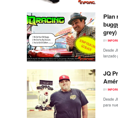
Plan 
buggy
grey)
BY
INFOR
Desde JQ
lanzado 
JQ Pr
Améri
BY
INFOR
Desde JQ
para nue