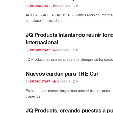
BY
06/07/2015
INFORC STAFF
0
ACTUALIZADO A LAS 13:18 - Hemos recibido informaci
estuviese interesada ...
JQ Products intentando reunir fond
internacional
BY
01/07/2015
INFORC STAFF
0
JQ Products es una empresa que siempre se ha caracte
Nuevos cardan para THE Car
BY
29/04/2015
INFORC STAFF
0
Estos nuevos cardan largos son para el tren delante
trapecios ...
JQ Products, creando puestas a pu