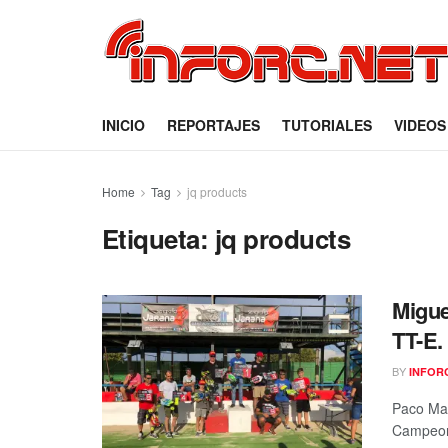
INICIO
REPORTAJES
TUTORIALES
VIDEOS
Home
Tag
jq products
Etiqueta:
jq products
Migue
TT-E.
BY
INFOR
Paco Mar
Campeona