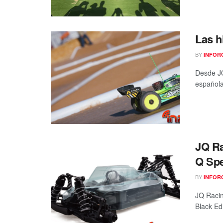
Las h
BY
INFOR
Desde JQ
española
JQ Ra
Q Spe
BY
INFOR
JQ Racin
Black Ed