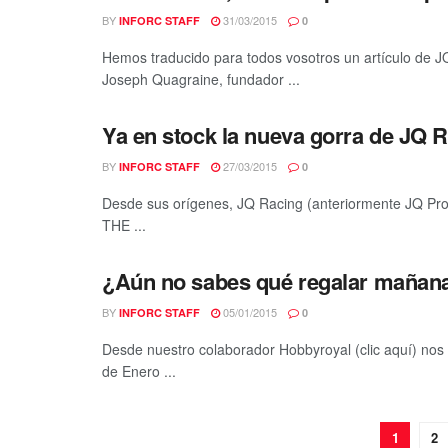
BY
31/03/2015
INFORC STAFF
0
Hemos traducido para todos vosotros un artículo de JQ
Joseph Quagraine, fundador ...
Ya en stock la nueva gorra de JQ 
BY
27/03/2015
INFORC STAFF
0
Desde sus orígenes, JQ Racing (anteriormente JQ Produ
THE ...
¿Aún no sabes qué regalar mañana
BY
05/01/2015
INFORC STAFF
0
Desde nuestro colaborador Hobbyroyal (clic aquí) nos 
de Enero ...
1
2