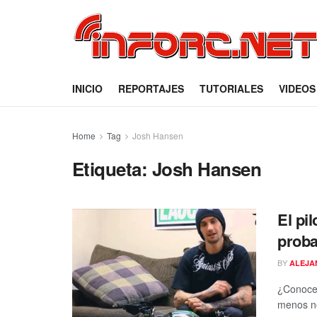
INICIO
REPORTAJES
TUTORIALES
VIDEOS
Home
Tag
Josh Hansen
Etiqueta:
Josh Hansen
El pi
proba
BY
ALEJA
¿Conoces
menos no