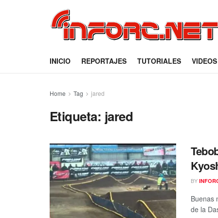
INICIO
REPORTAJES
TUTORIALES
VIDEOS
Home
Tag
jared
Etiqueta:
jared
Tebob
Kyosh
BY
INFOR
Buenas n
de la Da