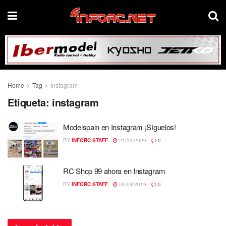
Home
Tag
instagram
Etiqueta:
instagram
Modelspain en Instagram ¡Síguelos!
BY
INFORC STAFF
21/12/2020
0
RC Shop 99 ahora en Instagram
BY
INFORC STAFF
04/04/2019
0