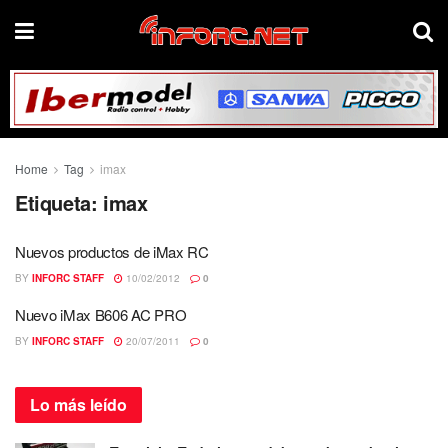
Home
Tag
imax
Etiqueta:
imax
Nuevos productos de iMax RC
BY
INFORC STAFF
10/02/2012
0
Nuevo iMax B606 AC PRO
BY
INFORC STAFF
20/07/2011
0
Lo más
leído