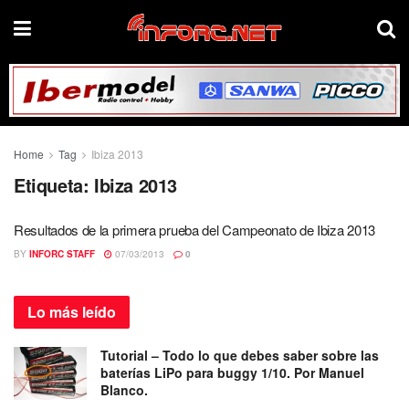
Home
Tag
Ibiza 2013
Etiqueta:
Ibiza 2013
Resultados de la primera prueba del Campeonato de Ibiza 2013
BY
INFORC STAFF
07/03/2013
0
Lo más
leído
Tutorial – Todo lo que debes saber sobre las
baterías LiPo para buggy 1/10. Por Manuel
Blanco.