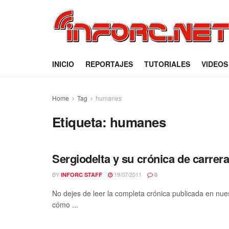
INICIO
REPORTAJES
TUTORIALES
VIDEOS
Home
Tag
humanes
Etiqueta:
humanes
Sergiodelta y su crónica de carrer
BY
19/07/2011
INFORC STAFF
0
No dejes de leer la completa crónica publicada en nues
cómo ...