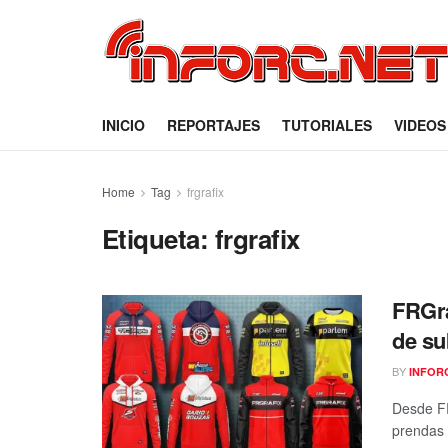
INICIO
REPORTAJES
TUTORIALES
VIDEOS
Home
Tag
frgrafix
Etiqueta:
frgrafix
FRGra
de su
BY
INFOR
Desde FR
prendas 