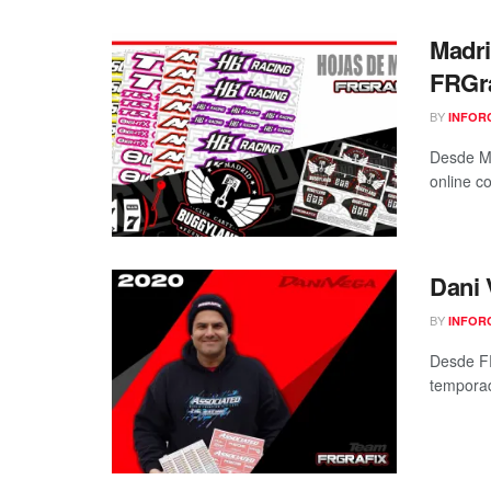
Madri
FRGra
BY
INFOR
Desde Ma
online c
Dani 
BY
INFOR
Desde FR
temporad