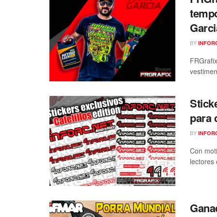
tempo
Garci
BY
INFOR
FRGrafix
vestimen
Stick
para 
BY
INFOR
Con moti
lectores
Ganad