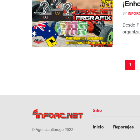
¡Enh
BY
INFOR
Desde FR
organiza
1
Sitio
Inicio
Reportajes
©
Agenciaalterego
2022