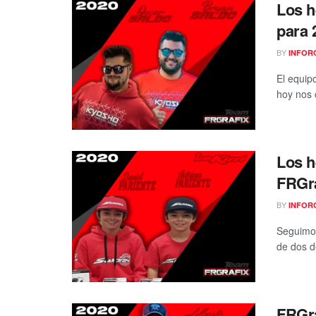
Los h
para 
BY
INFOR
El equip
hoy nos 
Los h
FRGra
BY
INFOR
Seguimos
de dos d
FRGra