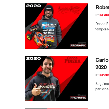
Rober
BY
INFOR
Desde FR
temporad
Carlo
2020
BY
INFOR
Seguimos
particip