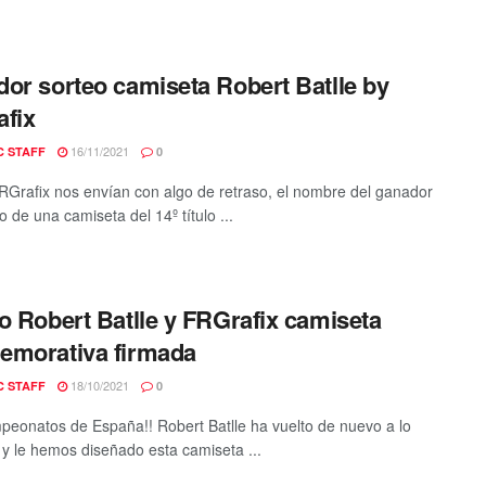
or sorteo camiseta Robert Batlle by
fix
16/11/2021
C STAFF
0
Grafix nos envían con algo de retraso, el nombre del ganador
o de una camiseta del 14º título ...
o Robert Batlle y FRGrafix camiseta
emorativa firmada
18/10/2021
C STAFF
0
peonatos de España!! Robert Batlle ha vuelto de nuevo a lo
 y le hemos diseñado esta camiseta ...