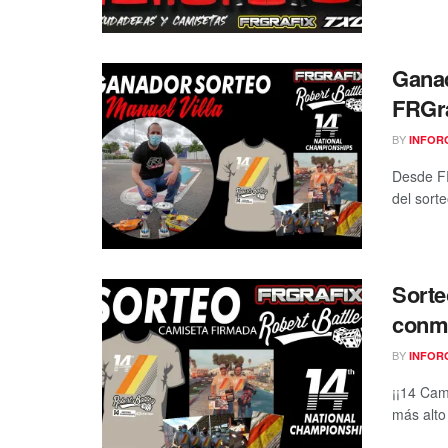
Ganad
FRGra
BY
INFOR
Desde FR
del sorte
Sorte
conm
BY
INFOR
¡¡14 Cam
más alto