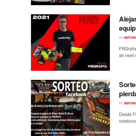
Aleja
equip
BY
INFOR
FRGrafix
de nivel
Sorte
pierd
BY
INFOR
Desde FR
colaborac