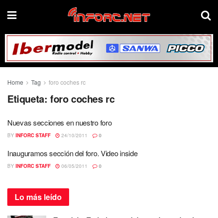
Home
Tag
foro coches rc
Etiqueta:
foro coches rc
Nuevas secciones en nuestro foro
BY
INFORC STAFF
24/10/2011
0
Inauguramos sección del foro. Video inside
BY
INFORC STAFF
06/05/2011
0
Lo más
leído