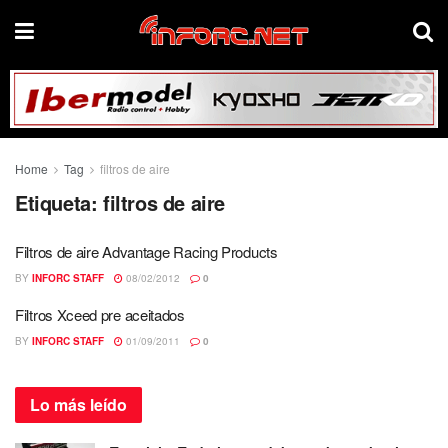
Home
Tag
filtros de aire
Etiqueta:
filtros de aire
Filtros de aire Advantage Racing Products
BY
INFORC STAFF
08/02/2012
0
Filtros Xceed pre aceitados
BY
INFORC STAFF
01/09/2011
0
Lo más
leído