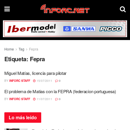
Home
Tag
Fepra
Etiqueta:
Fepra
Miguel Matías, licencia para pilotar
BY
INFORC STAFF
15/07/2011
0
El problema de Matias con la FEPRA (federacion portuguesa)
BY
INFORC STAFF
11/07/2011
0
Lo más
leído