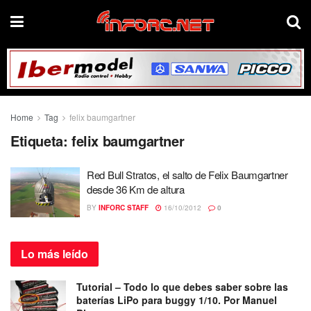
Home
Tag
felix baumgartner
Etiqueta:
felix baumgartner
Red Bull Stratos, el salto de Felix Baumgartner
desde 36 Km de altura
BY
INFORC STAFF
16/10/2012
0
Lo más
leído
Tutorial – Todo lo que debes saber sobre las
baterías LiPo para buggy 1/10. Por Manuel